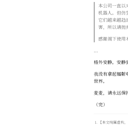
本公司一直以
机器人。但仿
它们越来越趋
害，所以请抛
感谢阁下使用
...
格外安静。安静
我没有拿起辐射
世界。
麦麦，请永远保
（完）
【本文纯属虚构