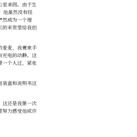
公室来回。由于生
。他虽然没有经
俨然成为一个理
天的末世里给我创
的麦麦，我竟束手
有充电的动静。这
要一个人过，紧张
包装盒和说明书这
。这还是我第一次
里努力感受他或许