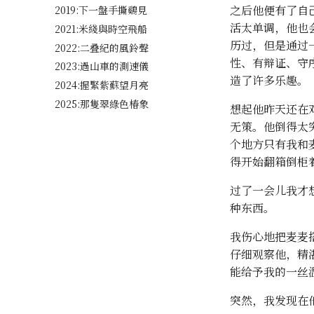
之后他便有了自
2019:下一盤手撕鷄見
活太单调，他也
2021:米綫與時空飛船
历过，但是通过
2022:二叠紀的風鈴聲
性、有辩证、守
2023:過山車的測速儀
造了许多乐趣。
2024:握緊紫蘇望月亮
2025:那隻翠綠色椿象
想起他昨天还在
无策。他倒得太
个地方只有我和
得开始翻箱倒柜
过了一会儿我才
种东西。
我伤心地把麦麦
仔细观察他，精
能给予我的一丝
突然，我发现在