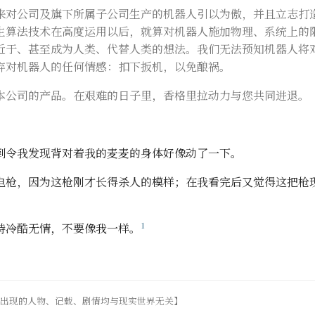
来对公司及旗下所属子公司生产的机器人引以为傲，并且立志打
生算法技术在高度运用以后，就算对机器人施加物理、系统上的
近于、甚至成为人类、代替人类的想法。我们无法预知机器人将
弃对机器人的任何情感：扣下扳机，以免酿祸。
本公司的产品。在艰难的日子里，香格里拉动力与您共同进退。
到令我发现背对着我的麦麦的身体好像动了一下。
电枪，因为这枪刚才长得杀人的模样；在我看完后又觉得这把枪
1
持冷酷无情，不要像我一样。
，出现的人物、记载、剧情均与现实世界无关】