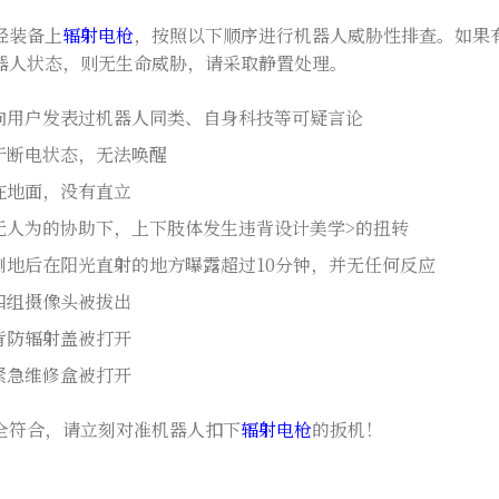
经装备上
辐射电枪
，按照以下顺序进行机器人威胁性排查。如果
器人状态，则无生命威胁，请采取静置处理。
向用户发表过机器人同类、自身科技等可疑言论
于断电状态，无法唤醒
在地面，没有直立
无人为的协助下，上下肢体发生违背设计美学>的扭转
倒地后在阳光直射的地方曝露超过10分钟，并无任何反应
四组摄像头被拔出
背防辐射盖被打开
紧急维修盒被打开
全符合，请立刻对准机器人扣下
辐射电枪
的扳机！