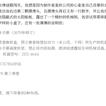
点像谜题闯关，我想是因为制作麦麦的公司担心麦麦自己没事拆
拔出他右边第二颗摄像头，在摄像头背后又有一行数字，并让我
出隐蔽式的太阳能板，露出了一个精妙的机械锁。我尝试用那串
字样的小盒子。还有一张薄薄的说明纸：
手册（2079年修订）
紧急维修盒，预示着香格里拉动力（本公司，下同）所生产的机
本手册高度机密，禁止将内容拍摄、朗读或透露给任何机械设备
机器型号：ZFZ-4044
CX7H6HSK
79-第三季度
里，阁下将看到3种东西。