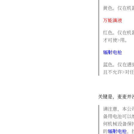
黄色。仅在机
万能滴液
红色。仅在机
才可使>用。
辐射电枪
蓝色。仅在遇
且不允许>对
关键是，麦麦并
请注意，本公
备用电池可以
何机械设备保
的
辐射电枪
，