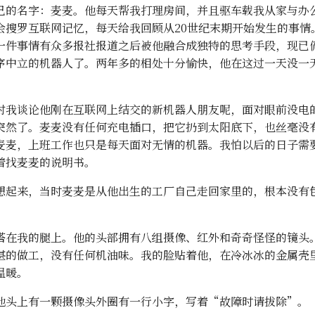
己的名字：麦麦。他每天帮我打理房间，并且驱车载我从家与办
会搜罗互联网记忆，每天给我回顾从20世纪末期开始发生的事情
一件事情有众多报社报道之后被他融合成独特的思考手段，现已
序中立的机器人了。两年多的相处十分愉快，他在这过一天没一
对我谈论他刚在互联网上结交的新机器人朋友呢，面对眼前没电
突然了。麦麦没有任何充电插口，把它扔到太阳底下，也丝毫没
麦麦，上班工作也只是每天面对无情的机器。我怕以后的日子需
着找麦麦的说明书。
想起来，当时麦麦是从他出生的工厂自己走回家里的，根本没有
搭在我的腿上。他的头部拥有八组摄像、红外和奇奇怪怪的镜头
湛的做工，没有任何机油味。我的脸贴着他，在冷冰冰的金属壳
温暖。
他头上有一颗摄像头外圈有一行小字，写着“故障时请拔除”。