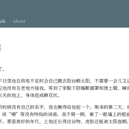
alk
About
修
了。
平日里他在供电不足时会自己跑去阳台晒太阳，不需要一会儿又
见他没有在老地方接我。等到了家脱下防辐射面罩和废土服，喊
玄关的地上，身体扭成麻花状。
的时候没有自己的名字，我也懒得给他起一个。刚来的第二天，
”或“喂”等没有特指的词语。我不屑一顾，看了一眼墙上的壁
子。那是美好的年代，土地还长得出谷物、皮肤还能被太阳直晒