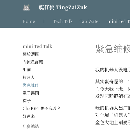
艇仔粥 TingZaiZuk
Home
丨
Tech Talk
Tap Water
mini Ted T
紧急维
mini Ted Talk
關於選擇
向流星許願
我的机器人没电
甲貓
狩月人
其实蛮奇怪的，
緊急維修
而今天我下班，
電子湯圓
发现它静静躺在
粽子
我的机器人出厂
ChatGPT賜予我芳名
对他喊“机器人
好運來
金色大地上割麦
年度總結