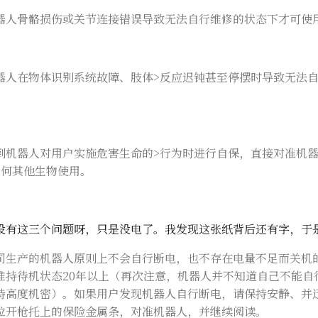
器人骨骼损伤或关节连接错误导致无法自行维修的状态下才可使
器人在物体识别系统故障、肢体>反应迟钝甚至停摆时导致无法
到机器人对用户实施危害生命的>行为时进行自保，直接对准机
任何其他生物使用。
没有这三个问题呀，只是没电了。我发现这张纸背后还有字，于
司生产的机器人原则上不会自行断电，也不存在电量不足而关机
维持待机状态20年以上（再次注意，机器人并不知道自己不能自
持高度机密）。如果用户发现机器人自行断电，请保持安静、并
拉开枪托上的保险金属条，对准机器人，并继续阅读。