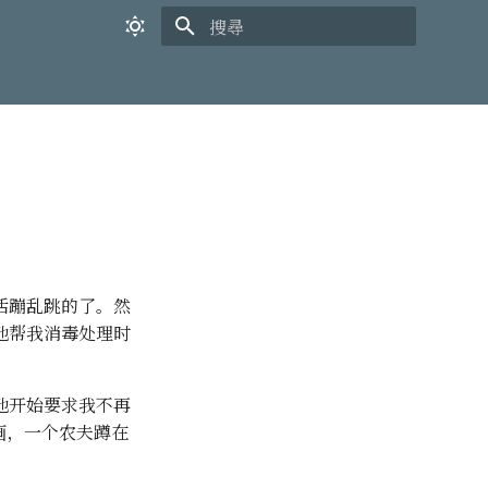
打字進行搜尋
活蹦乱跳的了。然
他帮我消毒处理时
他开始要求我不再
画，一个农夫蹲在
。