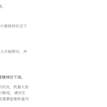
用。
自行维修的状态下
器人开枪即可，并
是继续往下读。
的状况，机器人的
行断电，请对任
迅速拿起维修盒内