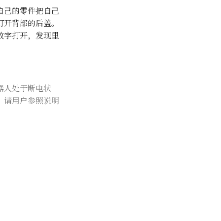
自己的零件把自己
打开背部的后盖。
数字打开，发现里
器人处于断电状
。请用户参照说明