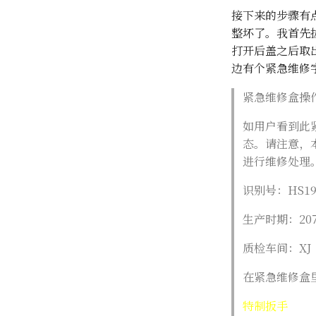
接下来的步骤有
整坏了。我首先
打开后盖之后取
边有个紧急维修
紧急维修盒操作
如用户看到此
态。请注意，
进行维修处理。 
识别号：HS19
生产时期：20
质检车间：XJ
在紧急维修盒
特制扳手