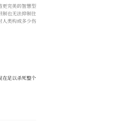
造更完美的智慧型
限制也无法抑制住
对人类构成多少伤
现在足以杀死整个