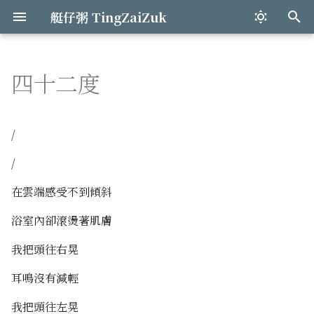
艇仔粥 TingZaiZuk
打
字
四十二度
Mkdocs網站搭建
Preface
再來七杯自來水
和歌山之旅
詩生活
不可抗力
關於選擇
Mkdocs快速概覽 & 簡介
爬取steam游戲榜單
開發心得
語音助手與天氣
2019:下一盤手撕鷄見
進
行
爬行動物
Celeste
奧克蘭的初夏
蜿蜒大海
緊急想念
向流星許願
1.1 用Markdown寫文章
爬取校招網招聘信息
循環裏匹配不同樣式
構建自己的知識集散點
2021:米綫與時空飛船
/
搜
/
表面功夫
魚腸
Wu Kai Sha
明天
甲貓
1.2 HTML in Mkdocs
爬取豆瓣帖子
組件間的數據傳輸
2022:二叠紀的風鈴聲
尋
在雲端感受不到傾斜
突發奇想
翻頁
巷
Untitled
狩月人
1.3 Mkdocs混合頁面
爬取Covid個案數據
编辑功能的实现
2023:過山車的測速儀
浴室內卻滾燙著肌膚
袁鳳嵐
成都的四日三夜
皎潔啊
緊急維修
1.4 導航欄設置心得
表格分頁功能
2024:握緊紫蘇望月亮
我把頭往右晃
隔空傳物
染色的楓葉
夏日
電子湯圓
2.1 Python與Mkdocs安
2025:那隻翠綠色椿象
耳鳴沒有減輕
渡月
粽子
Mkdocs漢語字體
我把頭往左晃