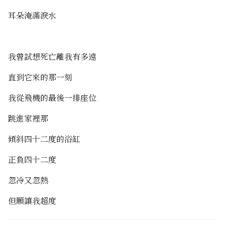
ChatGPT賜予我芳名
耳朵淹滿淚水
好運來
我曾試想死亡離我有多遠
年度總結
直到它來的那一刻
我從飛機的最後一排座位
跳進家裡那
傾斜四十二度的浴缸
正負四十二度
忽冷又忽熱
但願讓我超度