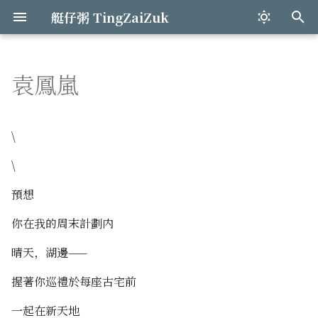
艇仔粥 TingZaiZuk
打
字
袁鳳嵐
Mkdocs網站搭建
Preface
和歌山之旅
失眠
詩生活
不可抗力
關於選擇
Mkdocs快速概覽 & 簡介
爬取steam游戲榜單
開發心得
語音助手與天氣
2019:下一盤手撕鷄見
進
行
爬行動物
奧克蘭的初夏
自製杯麵
蜿蜒大海
緊急想念
向流星許願
1.1 用Markdown寫文章
爬取校招網招聘信息
循環裏匹配不同樣式
構建自己的知識集散點
2021:米綫與時空飛船
\
搜
\
表面功夫
Wu Kai Sha
音符
明天
甲貓
1.2 HTML in Mkdocs
爬取豆瓣帖子
組件間的數據傳輸
2022:二叠紀的風鈴聲
尋
預想
突發奇想
巷
豉油的初衷
Untitled
狩月人
1.3 Mkdocs混合頁面
爬取Covid個案數據
编辑功能的实现
2023:過山車的測速儀
你在我的周末計劃内
成都的四日三夜
宇宙飛船
皎潔啊
緊急維修
1.4 導航欄設置心得
表格分頁功能
2024:握緊紫蘇望月亮
晴天，湖邊——
染色的楓葉
四十二度
夏日
電子湯圓
2.1 Python與Mkdocs安
2025:那隻翠綠色椿象
握著你巡禮於每座古宅前
渡月
粽子
Mkdocs漢語字體
一起在新天地