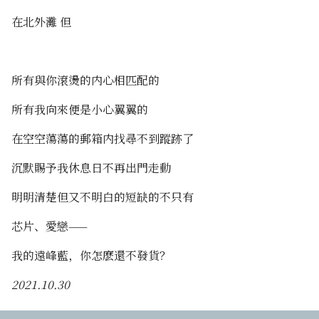
ChatGPT賜予我芳名
在北外灘 但
好運來
所有與你滾燙的内心相匹配的
年度總結
所有我向來便是小心翼翼的
在空空蕩蕩的郵箱内找尋不到蹤跡了
沉默賜予我休息日不再出門走動
明明清楚但又不明白的短缺的不只有
芯片、愛戀——
我的遠峰藍，你怎麽還不發貨？
2021.10.30