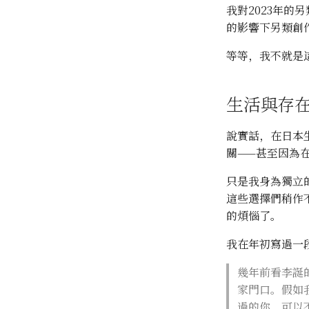
我對2023年
的影響下另類創
等等，我不就是
生活與存
說實話，在日本
關——甚至因為
只是我身為獨立
這些選擇們稍作
的煩惱了。
我在年初寫過一
幾年前看李誕
家門口。假如
過的你，可以