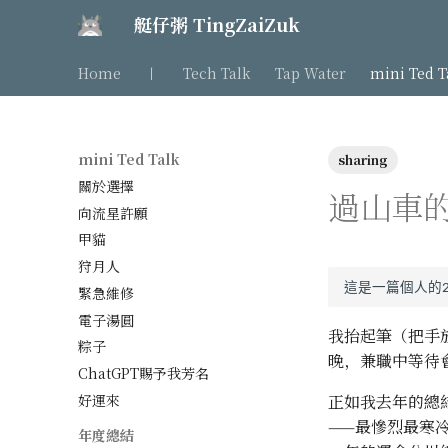
艇仔粥 TingZaiZuk
Home
丨
Tech Talk
Tap Water
mini Ted T
mini Ted Talk
sharing
關於選擇
過山車的
向流星許願
甲貓
狩月人
緊急維修
電子湯圓
我抬起筆（把手
粽子
晚，兼職中等待
ChatGPT賜予我芳名
好運來
正如我去年的總
——最慘烈最寒
年度總結