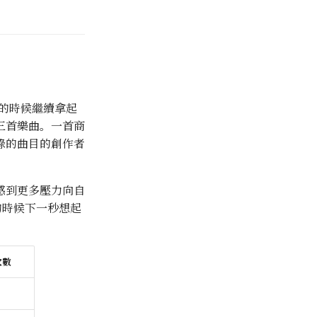
初的時候繼續拿起
三首樂曲。一首商
錄的曲目的創作者
感到更多壓力向自
的時候下一秒想起
次數