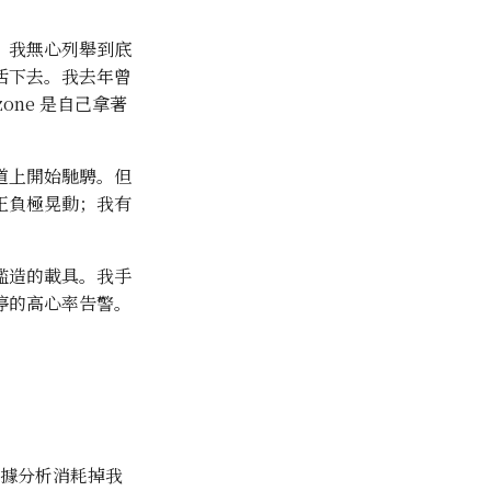
。我無心列舉到底
活下去。我去年曾
one 是自己拿著
道上開始馳騁。但
正負極晃動；我有
濫造的載具。我手
停的高心率告警。
數據分析消耗掉我