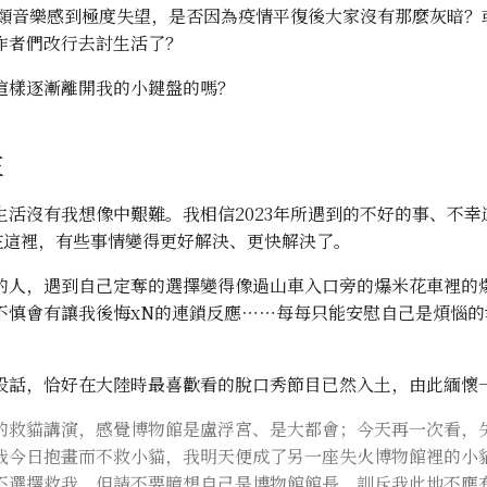
的另類音樂感到極度失望，是否因為疫情平復後大家沒有那麼灰暗？
作者們改行去討生活了？
這樣逐漸離開我的小鍵盤的嗎？
在
生活沒有我想像中艱難。我相信2023年所遇到的不好的事、不幸
在這裡，有些事情變得更好解決、更快解決了。
的人，遇到自己定奪的選擇變得像過山車入口旁的爆米花車裡的
不慎會有讓我後悔xN的連鎖反應⋯⋯每每只能安慰自己是煩惱的
段話，恰好在大陸時最喜歡看的脫口秀節目已然入土，由此緬懷
的救貓講演，感覺博物館是盧浮宮、是大都會；今天再一次看，
我今日抱畫而不救小貓，我明天便成了另一座失火博物館裡的小
不選擇救我，但請不要臆想自己是博物館館長，訓斥我此地不應