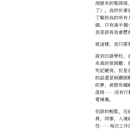
兩厘米的髮際綫
了）。我終於拿
了幫助我的所有
面、只有過半個小
我是部長我會愿
就這樣，我只需
説到日語學校，
來真的很困難；
死記硬背。於是
的話還是稍顯困
的夢，被膠布癡
落格……沒有行
電梯裏。
但説的輕鬆，在
員，同事，入境
性……每次工作