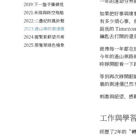
一年的運命分界
2019:下一盤手撕鷄見
2021:米綫與時空飛船
如果把好事與壞
2022:二叠紀的風鈴聲
有多少煩心事，
說我的 Timez
2023:過山車的測速儀
鑰匙去打開的還
2024:握緊紫蘇望月亮
2025:那隻翠綠色椿象
就像每一年都在
今年的過山車路
時睜開眼看一下
等到再次睜開眼
裏的測速儀已然
刺激與絕望，感動
工作與學
經歷了2年的“