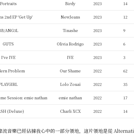
Portraits
Birdy
2023
14
s 2nd EP 'Get Up'
NewJeans
2023
12
BB/ANG3L
Tinashe
2023
9
GUTS
Olivia Rodrigo
2023
6
I've IVE
IVE
2023
3
ern Problem
Our Shame
2022
62
PLAYGIRL
Lolo Zouaï
2022
35
me Session: emie nathan
emie nathan
2022
17
SH (Deluxe)
Charli XCX
2022
14
流音樂已經佔據我心中的一部分領地，這片領地是從 Alternati