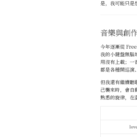
是，我可能只是
音樂與創
今年逐漸從 Fr
我的小鍵盤無腦
用沒有上載；一
都是各種開巡演、
但我還有繼續聽
己襲來時，會自
熟悉的旋律，在
lov