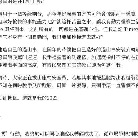
線真的是在1月1日嗎？
事用十一個等級劃分，那今年好壞事的方差可能會像銀河一樣寬
但幸好愉快的事能盡力地沖淡這杯苦盡之水，讓我有動力繼續生
one 即將到來，之前所有的一切都是在磨礪心性。但我忘記 Timez
是它本身有一個自動門，我只要加速撞進去就好？
建造自己的過山車，在開年的時候把自己造好的過山車安裝到軌
線真讓我驚叫連連，我手裡握著的測速儀，加速度指針不停的在
距離海平面的高度，有時候緊閉五官讓死亡漩渦包裹住我。
睛時，大家正在拔出座椅安全帶，若無其事地擡起腿跨出我粗製
不知在何時脫手無所蹤影，周圍一片寂靜，只剩手錶一直響個不
卻懊惱。這就是我的2023。
習
轉碼”行動，我終於可以開心地說我轉碼成功了。從市場學轉到