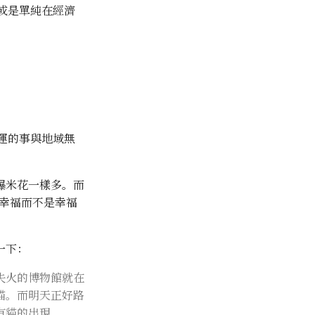
或是單純在經濟
運的事與地域無
爆米花一樣多。而
幸福而不是幸福
一下：
失火的博物館就在
貓。而明天正好路
有貓的出現。