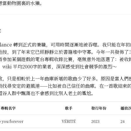
想當動物園裏的水獺。
作
eelance 轉到正式的兼職，可用時間逐漸地被吞噬。我只能在年
地按，到了年末它已經靜靜立於書籍堆中守寡。今年一共發佈了
首參加某個遊戲的電台專輯收錄比賽，毫無意外地落選了：被收
wiki 平均2000字的業者，深深感受到社會競爭的激烈～
歌，只是相較於上一年曲庫新增的歌曲少了好多。原因是當人們
動找尋安定的避風港——比如被自己信任的曲庫。在一首歌結束
澀谷人群中飄蕩也不會感到比別人老土的尷尬。
專輯名字
歌手
發行年份
播放
e you forever
VÉRITÉ
2023
24