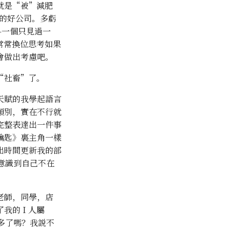
就是“被”減肥
進的好公司。多虧
—一個只見過一
常常換位思考如果
會做出考慮吧。
“社畜”了。
天賦的我學起語言
類別，實在不行就
完整表達出一件事
鑰匙》裏主角一樣
出時間更新我的部
意識到自己不在
老師，同學，店
的 I 人屬
多了嗎？我説不