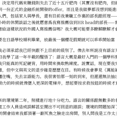
，決定用代碼來賺錢則失去了近十五斤肥肉（其實沒有肥肉，但
到一份正式的金融系統開發的offer，而且是我做夢都沒想到能
人們，包括家人與學長，還有目前我兼職工作裏的部長跟經理—
時的休閑談話之後就愿意爲我寫推薦信到HR head的部長——
意給這樣狀況的外國人寫推薦信嗎？我大概可能要多瞭解瞭解才
要在日語學校順利畢業，放最後一個櫻花假期就可以乖乖開始當
我必須承認我已經快跟不上目前的級別了。像去年所説沒有語言
但我學了這一年半載的醒悟了：語言大概是最好入門的一個學科
我只能真的死記硬背，用時間來換取熟練度。説實話，現在要我
難，但中文與英文的退步確是歷歷在目。有時候我會夢見《萬能
纏住嘴，失去言語能力。我很害怕那一刻的到來，但遲遲無法抽
動力的時候就像墮入更深的電梯井，想起要按求救按鈕的時候才
新的環境第二年，照樣進行地十分吃力。語言的關係跟無數多的
處工作人員造成誤解甚至鬧出不可回退的錯誤；環境的問題加深了我
的開會結束我都頂著一副死魚之臉走出房間，別人問我是工作太