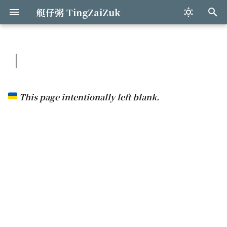
艇仔粥 TingZaiZuk
打
字
丨
Mkdocs網站搭建
Preface
關於選擇
Mkdocs快速概覽 & 簡介
爬取steam游戲榜單
開發心得
語音助手與天氣
Preface
再來七杯自來水
和歌山之旅
失眠
詩生活
不可抗力
2019:下一盤手撕鷄見
進
行
爬行動物
Chapter I
向流星許願
1.1 用Markdown寫文章
爬取校招網招聘信息
循環裏匹配不同樣式
構建自己的知識集散點
Celeste
奧克蘭的初夏
自製杯麵
蜿蜒大海
緊急想念
2021:米綫與時空飛船
This page intentionally left blank.
搜
表面功夫
Chapter IV
甲貓
1.2 HTML in Mkdocs
爬取豆瓣帖子
組件間的數據傳輸
魚腸
Wu Kai Sha
音符
明天
2022:二叠紀的風鈴聲
尋
突發奇想
Chapter V
狩月人
1.3 Mkdocs混合頁面
爬取Covid個案數據
编辑功能的实现
翻頁
巷
豉油的初衷
Untitled
2023:過山車的測速儀
Chapter VI
緊急維修
1.4 導航欄設置心得
表格分頁功能
袁鳳嵐
成都的四日三夜
宇宙飛船
皎潔啊
2024:握緊紫蘇望月亮
Chapter VII
電子湯圓
2.1 Python與Mkdocs安
隔空傳物
染色的楓葉
四十二度
夏日
2025:那隻翠綠色椿象
粽子
Mkdocs漢語字體
渡月